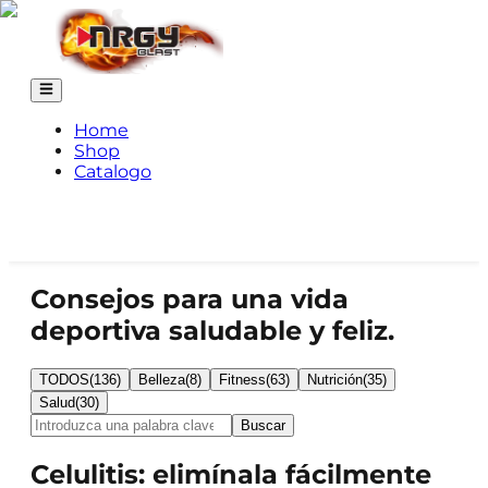
Home
Shop
Catalogo
Consejos para una vida
deportiva saludable y feliz.
TODOS
(
136
)
Belleza
(
8
)
Fitness
(
63
)
Nutrición
(
35
)
Salud
(
30
)
Buscar
Celulitis: elimínala fácilmente