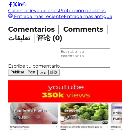
Garantía
Devoluciones
Protección de datos
Entrada más reciente
Entrada más antigua
Comentarios │ Comments │
تعليقات │评论
(
0
)
Escribe tu comentario
Publicar│ Post │ بريد │邮政