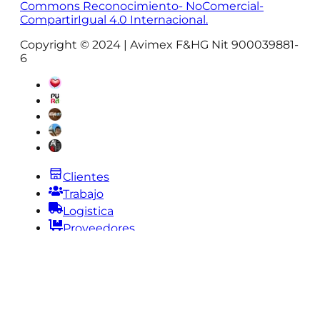
Commons Reconocimiento- NoComercial-
CompartirIgual 4.0 Internacional.
Copyright © 2024 | Avimex F&HG Nit 900039881-
6
Clientes
Trabajo
Logistica
Proveedores
Legal |
PQRS |
Tratamiento Datos |
Politica Devoluciones |
Garantias